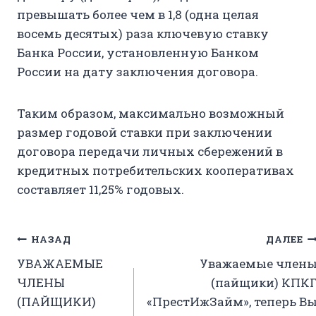
превышать более чем в 1,8 (одна целая
восемь десятых) раза ключевую ставку
Банка России, установленную Банком
России на дату заключения договора.
Таким образом, максимально возможный
размер годовой ставки при заключении
договора передачи личных сбережений в
кредитных потребительских кооперативах
составляет 11,25% годовых.
Навигация
НАЗАД
ДАЛЕЕ
УВАЖАЕМЫЕ
Уважаемые член
по
ЧЛЕНЫ
(пайщики) КПК
записям
(ПАЙЩИКИ)
«ПрестИжЗайм», теперь В