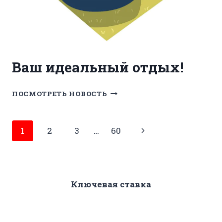
Ваш идеальный отдых!
ВАШ
ПОСМОТРЕТЬ НОВОСТЬ
ИДЕАЛЬНЫЙ
ОТДЫХ!
Навигация
Следующая
1
2
3
…
60
по
страница
страницам
Ключевая ставка