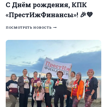
С Днём рождения, КПК
«ПрестИжФинансы»! 🎉💙
С
ПОСМОТРЕТЬ НОВОСТЬ
ДНЁМ
РОЖДЕНИЯ,
КПК
«ПРЕСТИЖФИНАНСЫ»!
🎉
💙