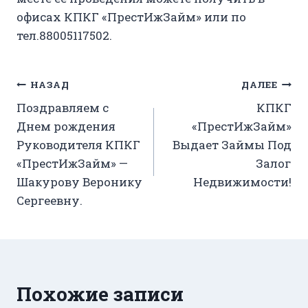
офисах КПКГ «ПрестИжЗайм» или по
тел.88005117502.
Навигация
НАЗАД
ДАЛЕЕ
Поздравляем с
КПКГ
по
Днем рождения
«ПрестИжЗайм»
записям
Руководителя КПКГ
Выдает Займы Под
«ПрестИжЗайм» —
Залог
Шакурову Веронику
Недвижимости!
Сергеевну.
Похожие записи