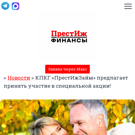
Перейти
к
содержимому
Заявка через Макс
>
Новости
>
КПКГ «ПрестИжЗайм» предлагает
принять участие в специальной акции!