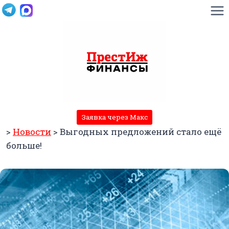
Перейти
к
содержимому
Заявка через Макс
>
Новости
>
Выгодных предложений стало ещё
больше!