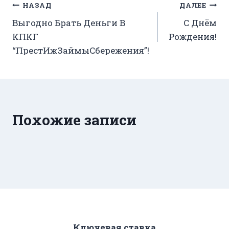
Навигация
НАЗАД
ДАЛЕЕ
Выгодно Брать Деньги В
С Днём
по
КПКГ
Рождения!
записям
“ПрестИжЗаймыСбережения”!
Похожие записи
Ключевая ставка