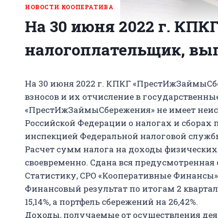
НОВОСТИ КООПЕРАТИВА
На 30 июня 2022 г. КП
налогоплательщик, вып
На 30 июня 2022 г. КПКГ «ПрестИжЗаймыСбе
взносов и их отчисление в государственны
«ПрестИжЗаймыСбережения» не имеет неиспо
Российской Федерации о налогах и сборах п
инспекцией Федеральной налоговой службы
Расчет сумм налога на доходы физически
своевременно. Сдана вся предусмотренная о
Статистику, СРО «Кооперативные Финансы» 
Финансовый результат по итогам 2 квартала 
15,14%, а портфель сбережений на 26,42%.
Доходы, получаемые от осуществления деят