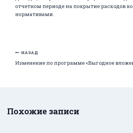
отчетном периоде на покрытие расходов к
нормативами.
Навигация
НАЗАД
Изменение по программе «Выгодное вложени
по
записям
Похожие записи