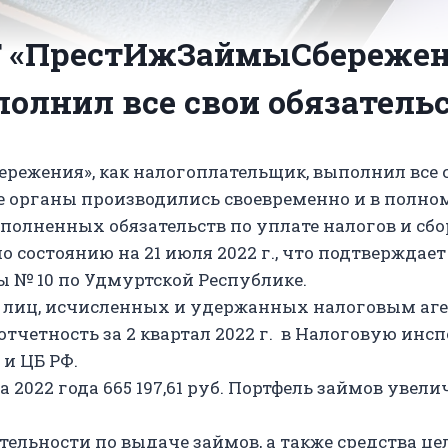
КГ «ПрестИжЗаймыСбережен
олнил все свои обязательс
режения», как налогоплательщик, выполнил все с
е органы производились своевременно и в полно
лненных обязательств по уплате налогов и сбор
о состоянию на 21 июля 2022 г., что подтверждает
 № 10 по Удмуртской Республике.
х лиц, исчисленных и удержанных налоговым аг
тчетность за 2 квартал 2022 г. в Налоговую инс
и ЦБ РФ.
2022 года 665 197,61 руб. Портфель займов увелич
ельности по выдаче займов, а также средства ц