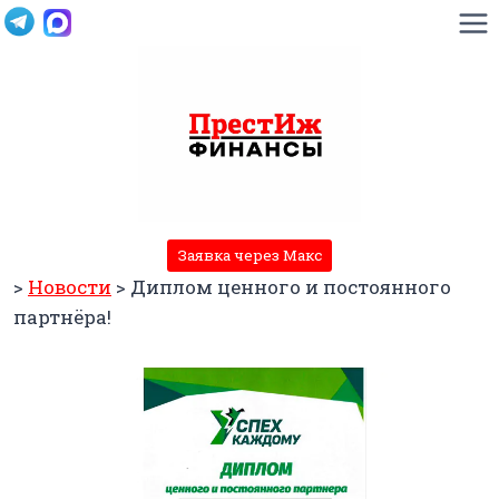
Перейти
к
содержимому
Заявка через Макс
>
Новости
>
Диплом ценного и постоянного
партнёра!