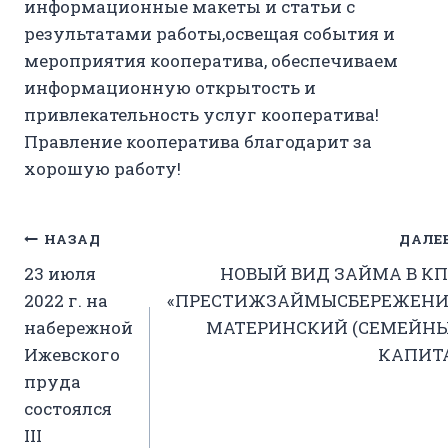
информационные макеты и статьи с
результатами работы,освещая события и
мероприятия кооператива, обеспечиваем
информационную открытость и
привлекательность услуг кооператива!
Правление кооператива благодарит за
хорошую работу!
Навигация
НАЗАД
ДАЛЕ
23 июля
НОВЫЙ ВИД ЗАЙМА В К
по
2022 г. на
«ПРЕСТИЖЗАЙМЫСБЕРЕЖЕНИЯ
записям
набережной
МАТЕРИНСКИЙ (СЕМЕЙНЫ
Ижевского
КАПИТ
пруда
состоялся
III