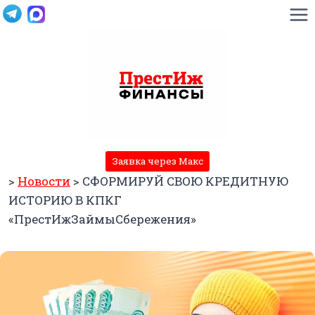
Перейти
к
содержимому
Заявка через Макс
>
Новости
>
СФОРМИРУЙ СВОЮ КРЕДИТНУЮ
ИСТОРИЮ В КПКГ
«ПрестИжЗаймыСбережения»