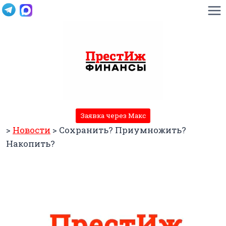
Перейти
к
содержимому
Заявка через Макс
>
Новости
>
Сохранить? Приумножить?
Накопить?