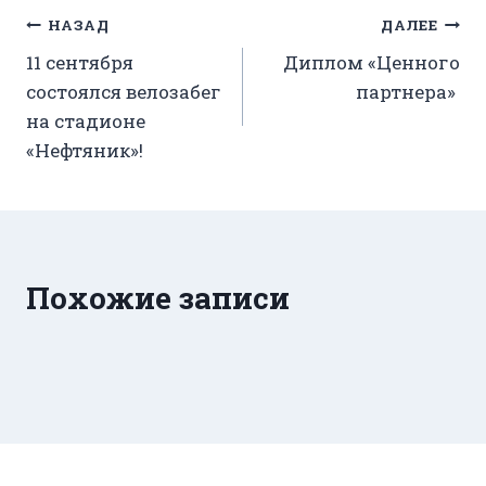
Навигация
НАЗАД
ДАЛЕЕ
11 сентября
Диплом «Ценного
по
состоялся велозабег
партнера»
записям
на стадионе
«Нефтяник»!
Похожие записи