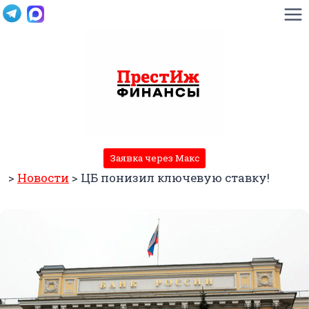
Перейти
к
содержимому
Заявка через Макс
>
Новости
>
ЦБ понизил ключевую ставку!