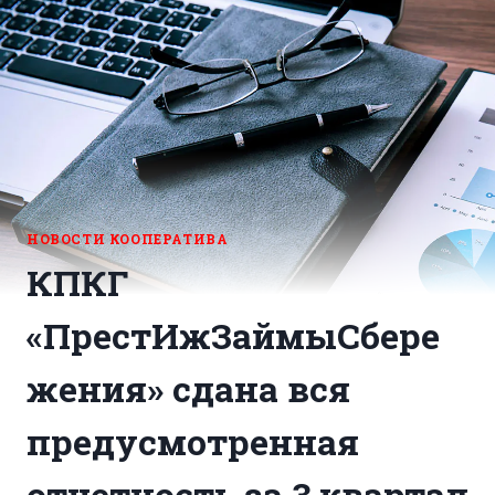
НОВОСТИ КООПЕРАТИВА
КПКГ
«ПрестИжЗаймыСбере
жения» сдана вся
предусмотренная
отчетность за 3 квартал