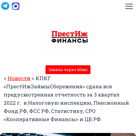
Перейти
к
содержимому
Заявка через Макс
>
Новости
>
КПКГ
«ПрестИжЗаймыСбережения» сдана вся
предусмотренная отчетность за 3 квартал
2022 г. в Налоговую инспекцию, Пенсионный
Фонд РФ, ФСС РФ, Статистику, СРО
«Кооперативные Финансы» и ЦБ РФ.