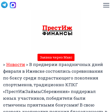
Перейти
к
содержимому
Заявка через Макс
>
Новости
>
В предверии праздничных дней
февраля в Ижевске состоялись соревнования
по боксу среди подрастающего поколения
спортсменов, традиционно КПКГ
«ПрестИжЗаймыСбережения» поддержал
юных участников, победители были
отмечены приятными бонусами! В свою
очередь кооператив получил благодарность в