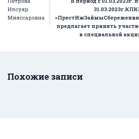
Петрова
В
период с 01.03.2023г. п
по
Илсуяр
31.03.2023г.
КПК
записям
Мияссаровна
«ПрестИжЗаймыСбережения
предлагает принять участи
в специальной акци
Похожие записи