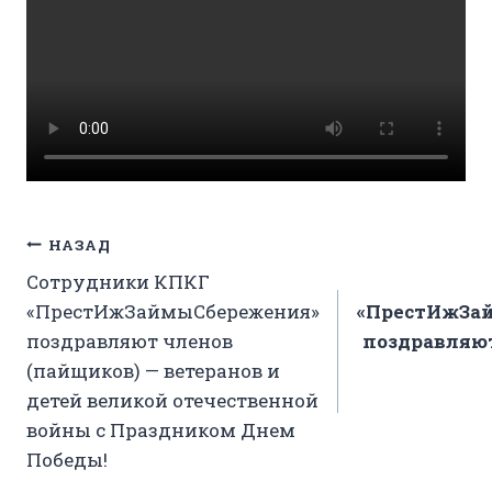
Навигация
НАЗАД
Сотрудники КПКГ
по
«ПрестИжЗаймыСбережения»
«ПрестИжЗа
записям
поздравляют членов
поздравляют
(пайщиков) — ветеранов и
детей великой отечественной
войны с Праздником Днем
Победы!