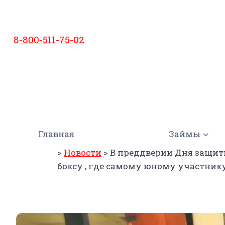
Перейти
к
содержимому
8-800-511-75-02
Главная
Займы
>
Новости
>
В преддверии Дня защиты
боксу , где самому юному участнику