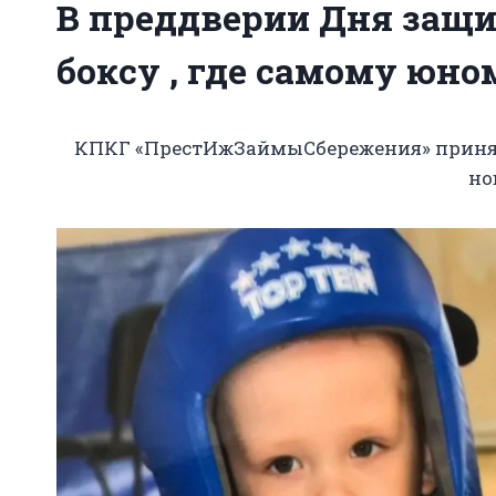
В преддверии Дня защи
боксу , где самому юно
КПКГ «ПрестИжЗаймыСбережения» принял 
но