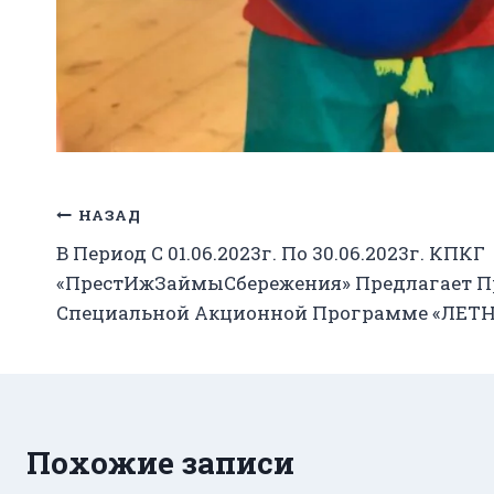
Навигация
НАЗАД
В Период С 01.06.2023г. По 30.06.2023г. КПКГ
по
«ПрестИжЗаймыСбережения» Предлагает Пр
записям
Специальной Акционной Программе «ЛЕТ
Похожие записи