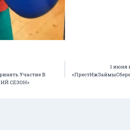
1 июня
инять Участие В
«ПрестИжЗаймыСбереж
НИЙ СЕЗОН»