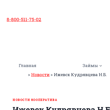
Перейти
к
содержимому
8-800-511-75-02
Главная
Займы
>
Новости
>
Ижевск Кудрявцева Н.Б.
НОВОСТИ КООПЕРАТИВА
Ижевск Кудрявцева Н.Б