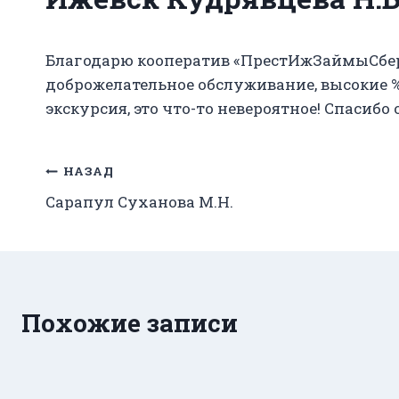
Благодарю кооператив «ПрестИжЗаймыСбер
доброжелательное обслуживание, высокие %
экскурсия, это что-то невероятное! Спаси
Навигация
НАЗАД
Сарапул Суханова М.Н.
по
записям
Похожие записи