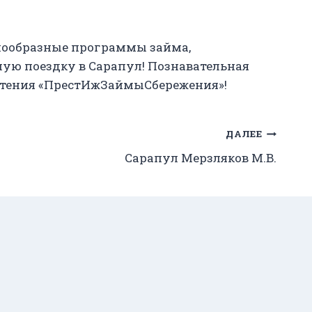
нообразные программы займа,
ную поездку в Сарапул! Познавательная
цветения «ПрестИжЗаймыСбережения»!
ДАЛЕЕ
Сарапул Мерзляков М.В.