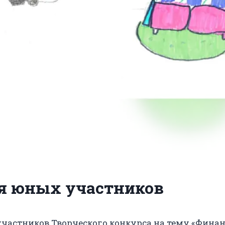
ля юных участников
стников Творческого конкурса на тему «Финанс