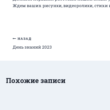
Ждем ваших рисунки, видеоролики, стихи
Навигация
НАЗАД
День знаний 2023
по
записям
Похожие записи