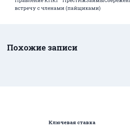
Правление КПКГ “ПрестИжЗаймыСбережени
по
встречу с членами (пайщиками)
записям
Похожие записи
Ключевая ставка