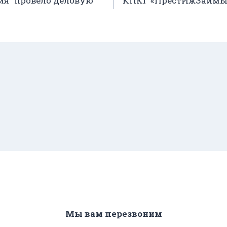
я” провело деловую
КПКГ «ПрестИжЗаймыС
Мы вам перезвоним