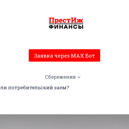
Заявка через MAX Бот
Сбережения
или потребительский заем?