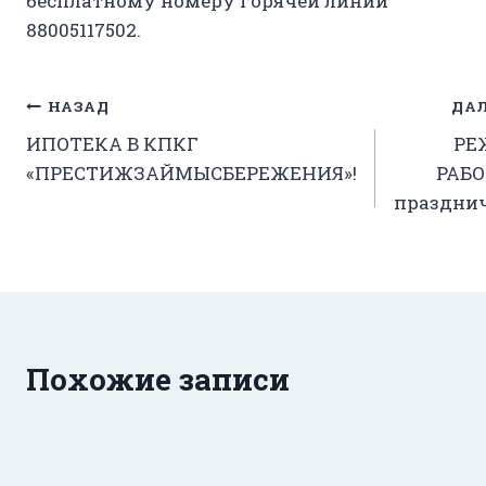
бесплатному номеру горячей линии
88005117502.
Навигация
НАЗАД
ДАЛ
ИПОТЕКА В КПКГ
РЕ
по
«ПРЕСТИЖЗАЙМЫСБЕРЕЖЕНИЯ»!
РАБО
записям
праздни
Похожие записи