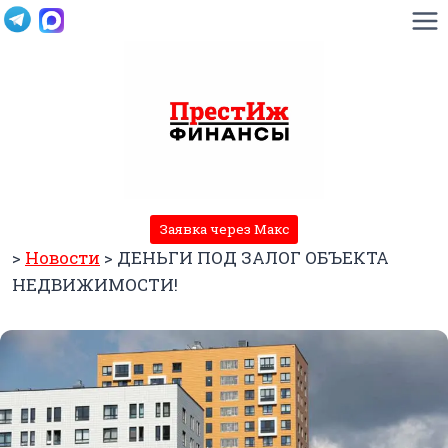
Перейти
к
содержимому
Заявка через Макс
>
Новости
>
ДЕНЬГИ ПОД ЗАЛОГ ОБЪЕКТА
НЕДВИЖИМОСТИ!