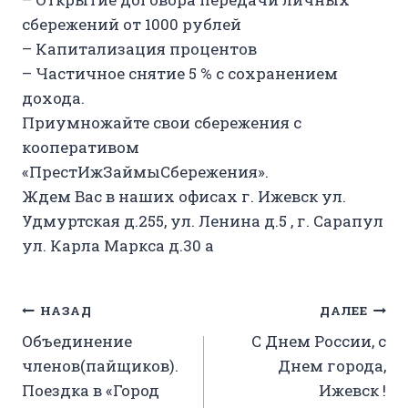
сбережений от 1000 рублей
– Капитализация процентов
– Частичное снятие 5 % с сохранением
дохода.
Приумножайте свои сбережения с
кооперативом
«ПрестИжЗаймыСбережения».
Ждем Вас в наших офисах г. Ижевск ул.
Удмуртская д.255, ул. Ленина д.5 , г. Сарапул
ул. Карла Маркса д.30 а
Навигация
НАЗАД
ДАЛЕЕ
Объединение
С Днем России, с
по
членов(пайщиков).
Днем города,
записям
Поездка в «Город
Ижевск !