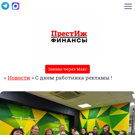
Перейти
к
содержимому
Заявка через Макс
>
Новости
>
С днем работника рекламы !