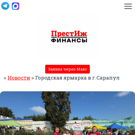
Перейти
к
содержимому
Заявка через Макс
>
Новости
>
Городская ярмарка в г.Сарапул