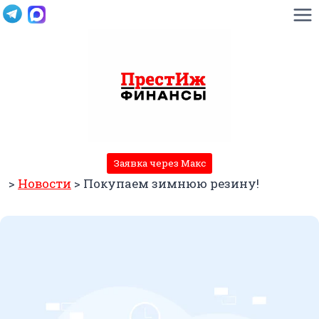
Перейти
к
содержимому
Заявка через Макс
>
Новости
>
Покупаем зимнюю резину!