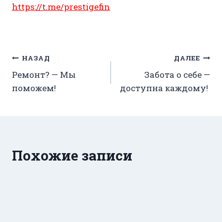
https://t.me/prestigefin
Навигация
НАЗАД
ДАЛЕЕ
Ремонт? — Мы
Забота о себе —
по
поможем!
доступна каждому!
записям
Похожие записи