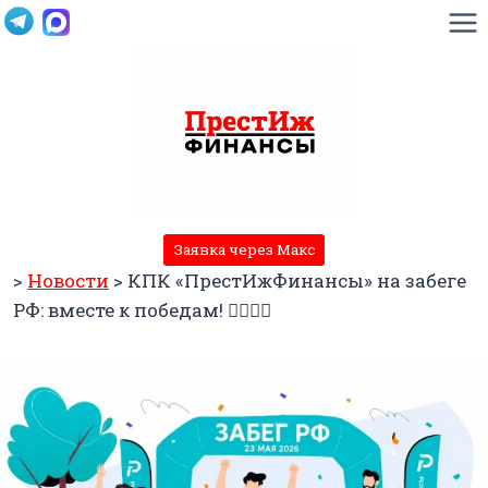
Перейти
к
содержимому
Заявка через Макс
>
Новости
>
КПК «ПрестИжФинансы» на забеге
РФ: вместе к победам! 🏃‍♂️🏃‍♀️