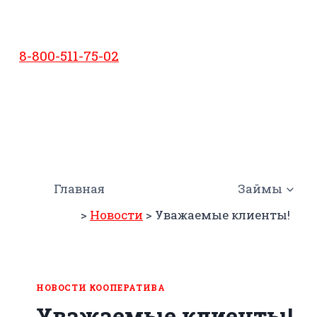
Перейти
к
содержимому
8-800-511-75-02
Главная
Займы
>
Новости
>
Уважаемые клиенты!
НОВОСТИ КООПЕРАТИВА
Уважаемые клиенты!