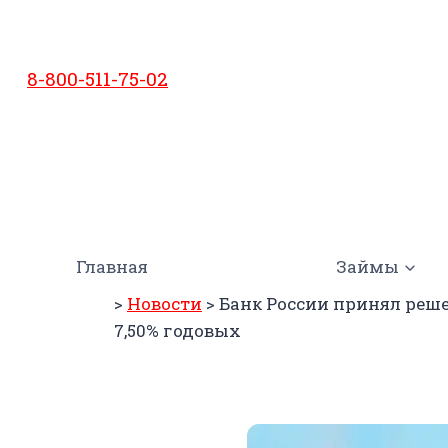
Перейти
к
содержимому
8-800-511-75-02
Главная
Займы
>
Новости
>
Банк России принял реш
7,50% годовых