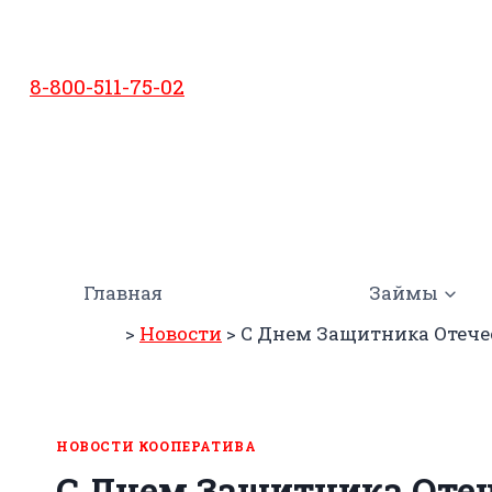
Перейти
к
содержимому
8-800-511-75-02
Главная
Займы
>
Новости
>
С Днем Защитника Отече
НОВОСТИ КООПЕРАТИВА
С Днем Защитника Отеч