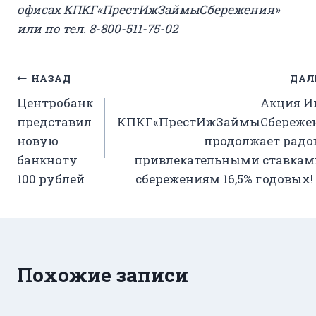
офисах КПКГ«ПрестИжЗаймыСбережения»
или по тел. 8-800-511-75-02
Навигация
НАЗАД
ДАЛ
Центробанк
Акция И
по
представил
КПКГ«ПрестИжЗаймыСбереже
записям
новую
продолжает радо
банкноту
привлекательными ставкам
100 рублей
сбережениям 16,5% годовых! 
Похожие записи