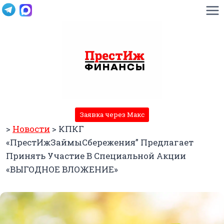
Перейти
к
содержимому
Заявка через Макс
>
Новости
>
КПКГ
«ПрестИжЗаймыСбережения” Предлагает
Принять Участие В Специальной Акции
«ВЫГОДНОЕ ВЛОЖЕНИЕ»