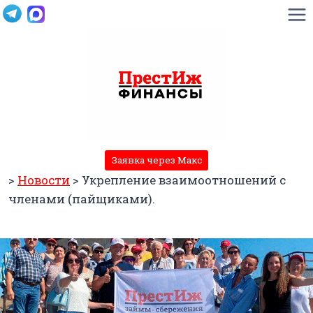
Перейти
к
содержимому
Заявка через Макс
>
Новости
>
Укрепление взаимоотношений с
членами (пайщиками).