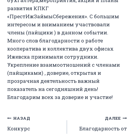
бухгалтера,мероприятия, акции и планы
развития КПКГ
«ПрестИжЗаймыСбережения». С большим
интересом и вниманием участвовали
члены (пайщики ) в данном событии.
Много слов благодарности о работе
кооператива и коллектива двух офисах
Ижевска принимали сотрудники.
Укрепление взаимоотношений с членами
(пайщиками) , доверие, открытая и
прозрачная деятельность важный
показатель на сегодняшний день!
Благодарим всех за доверие и участие!
Навигация
НАЗАД
ДАЛЕЕ
Конкурс
Благодарность от
по