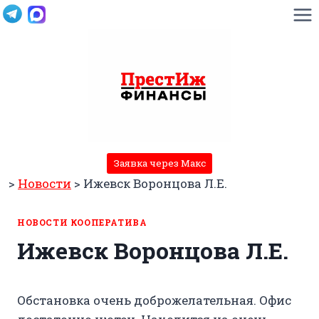
Перейти
к
содержимому
Заявка через Макс
>
Новости
>
Ижевск Воронцова Л.Е.
НОВОСТИ КООПЕРАТИВА
Ижевск Воронцова Л.Е.
Обстановка очень доброжелательная. Офис