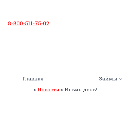
Перейти
к
содержимому
8-800-511-75-02
Главная
Займы
>
Новости
>
Ильин день!