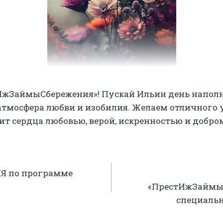
жЗаймыСбережения»! Пускай Ильин день наполн
атмосфера любви и изобилия. Желаем отличного 
нит сердца любовью, верой, искренностью и добр
 по программе
«ПрестИжЗаймыС
специаль