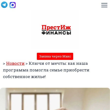
Перейти
к
содержимому
Заявка через Макс
>
Новости
>
Ключи от мечты: как наша
программа помогла семье приобрести
собственное жилье!