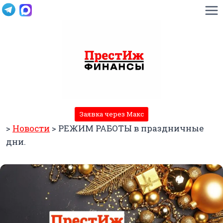
Перейти
к
содержимому
Заявка через Макс
>
Новости
>
РЕЖИМ РАБОТЫ в праздничные
дни.