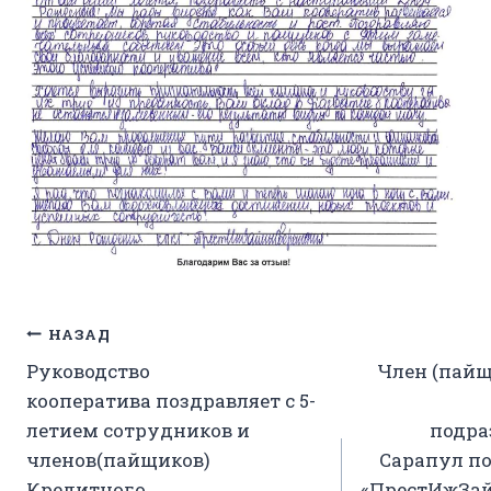
Навигация
НАЗАД
Руководство
Член (пайщ
по
кооператива поздравляет с 5-
записям
летием сотрудников и
подра
членов(пайщиков)
Сарапул п
Кредитного
«ПрестИжЗа