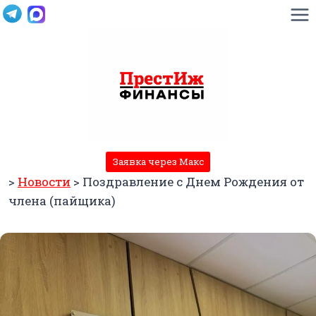
Перейти
к
содержимому
Заявка через Макс
>
Новости
>
Поздравление с Днем Рождения от
члена (пайщика)