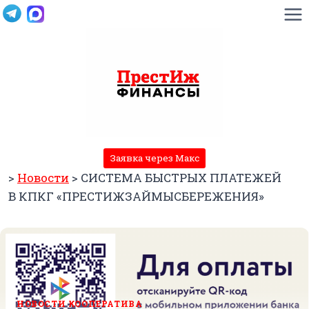
Перейти
к
содержимому
Заявка через Макс
>
Новости
>
СИСТЕМА БЫСТРЫХ ПЛАТЕЖЕЙ
В КПКГ «ПРЕСТИЖЗАЙМЫСБЕРЕЖЕНИЯ»
НОВОСТИ КООПЕРАТИВА