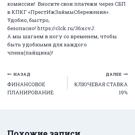
комиссии! Вносите свои платежи через СБП
в КПКГ «ПрестИжЗаймыСбережения».
Удобно, быстро,
безопасно!
https://clck.ru/36xcvJ.
А мы шагаем в ногу со временем, чтобы
быть удобными для каждого
члена(пайщика)!
Навигация
НАЗАД
ДАЛЕЕ
ФИНАНСОВОЕ
КЛЮЧЕВАЯ СТАВКА
по
ПЛАНИРОВАНИЕ
19%
записям
Похожие записи