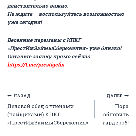
действительно важно.
Не ждите — воспользуйтесь возможностью
уже сегодня!
Весенние перемены с КПКГ
«ПрестИжЗаймыСбережения» уже близко!
Оставьте заявку прямо сейчас:
https://t.me/prestigefin
Навигация
НАЗАД
ДАЛЕЕ
Деловой обед с членами
Пора
по
(пайщиками) КПКГ
обновить
записям
«ПрестИжЗаймыСбережения»
гардероб!