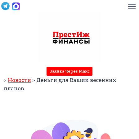
Перейти
к
содержимому
Заявка через Макс
>
Новости
>
Деньги для Ваших весенних
планов