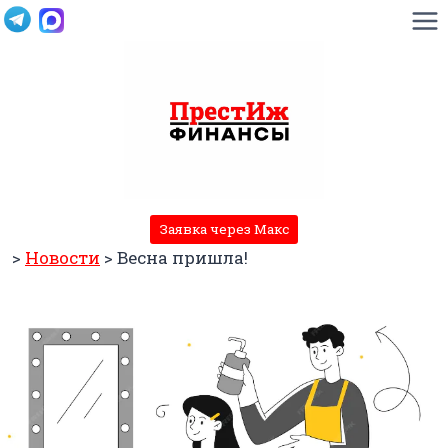
Перейти
к
содержимому
Заявка через Макс
>
Новости
>
Весна пришла!