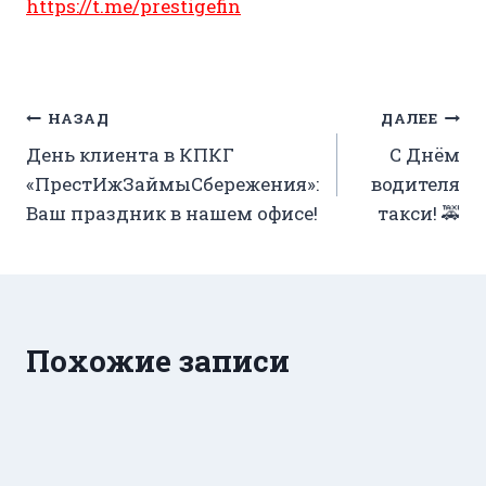
https://t.me/prestigefin
Навигация
НАЗАД
ДАЛЕЕ
День клиента в КПКГ
С Днём
по
«ПрестИжЗаймыСбережения»:
водителя
записям
Ваш праздник в нашем офисе!
такси! 🚕
Похожие записи