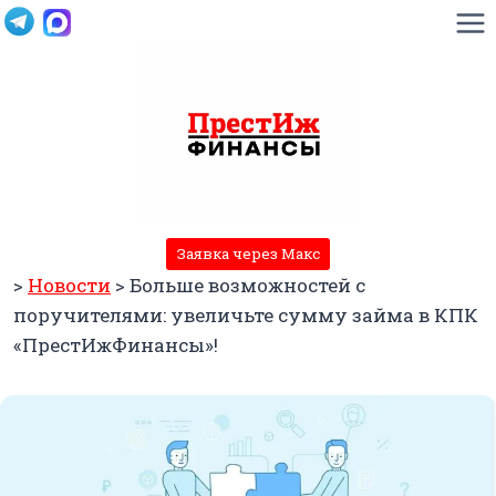
Перейти
к
содержимому
Заявка через Макс
>
Новости
>
Больше возможностей с
поручителями: увеличьте сумму займа в КПК
«ПрестИжФинансы»!