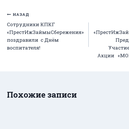
Навигация
НАЗАД
Сотрудники КПКГ
по
«ПрестИжЗаймыСбережения»
«ПрестИжЗай
записям
поздравили с Днём
Пред
воспитателя!
Участие
Акции «МО
Похожие записи