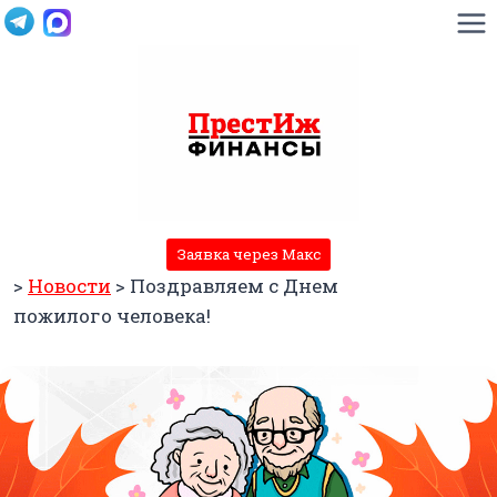
Перейти
к
содержимому
Заявка через Макс
>
Новости
>
Поздравляем с Днем
пожилого человека!