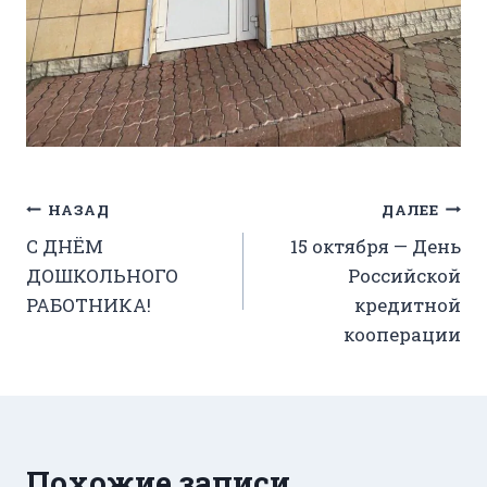
Навигация
НАЗАД
ДАЛЕЕ
С ДНЁМ
15 октября — День
по
ДОШКОЛЬНОГО
Российской
записям
РАБОТНИКА!
кредитной
кооперации
Похожие записи