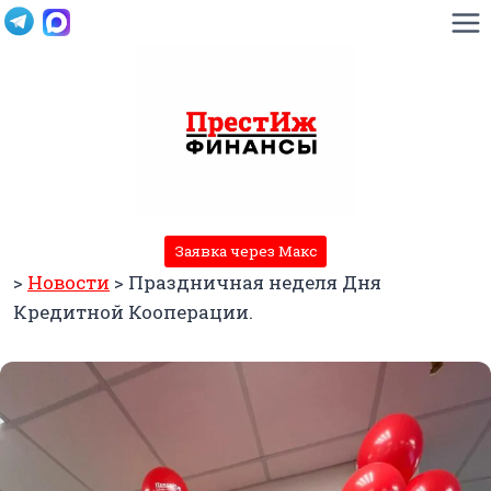
Перейти
к
содержимому
Заявка через Макс
>
Новости
>
Праздничная неделя Дня
Кредитной Кооперации.